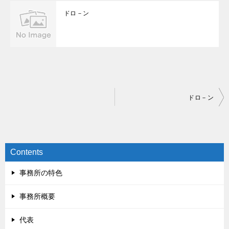
ドロ－ン
投
ドロ－ン
稿
ナ
ビ
Contents
ゲ
事務所の特色
ー
シ
事務所概要
ョ
代表
ン