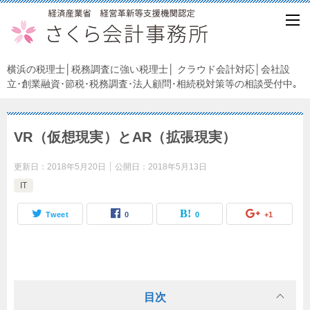
横浜の税理士│税務調査に強い税理士│ クラウド会計対応│会社設
立･創業融資･節税･税務調査･法人顧問･相続税対策等の相談受付中｡
VR（仮想現実）とAR（拡張現実）
更新日：
2018年5月20日
公開日：
2018年5月13日
IT
Tweet
0
0
+1
目次