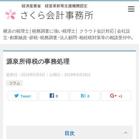
横浜の税理士│税務調査に強い税理士│ クラウド会計対応│会社設
立･創業融資･節税･税務調査･法人顧問･相続税対策等の相談受付中｡
源泉所得税の事務処理
更新日：
2018年5月5日
公開日：
2018年4月28日
コラム
Tweet
0
0
+1
目次