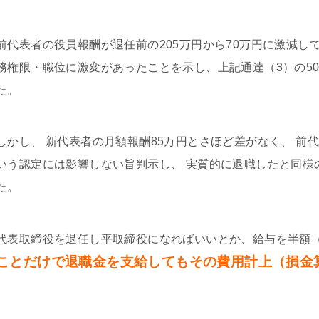
前代表者の役員報酬が退任前の205万円から70万円に激減し
務権限・職位に激変があったことを示し、上記通達（3）の5
た。
しかし、 新代表者の月額報酬85万円とさほど差がなく、 前
いう認定には影響しない旨判示し、 実質的に退職したと同様
た。
代表取締役を退任し平取締役になればいいとか、給与を半額
ことだけで退職金を支給してもその費用計上（損金