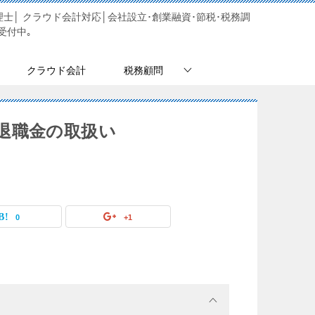
士│ クラウド会計対応│会社設立･創業融資･節税･税務調
受付中｡
クラウド会計
税務顧問
退職金の取扱い
0
+1