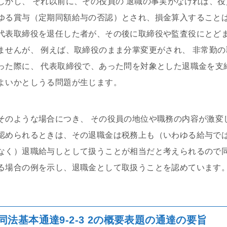
しかし、 それ以前に、その役員の 退職の事実がなければ、
ゆる賞与（定期同額給与の否認）とされ、損金算入することは
代表取締役を退任した者が、その後に取締役や監査役にとどま
ませんが、 例えば、取締役のまま分掌変更がされ、 非常勤
った際に、 代表取締役で、あった問を対象とした退職金を支
よいかとしうる問題が生じます。
そのような場合につき、 その役員の地位や職務の内容が激変
認められるときは、その退職金は税務上も（いわゆる給与で
なく）退職給与しとして扱うことが相当だと考えられるので同法
る場合の例を示し、退職金として取扱うことを認めています
同法基本通達9-2-3 2の概要表題の通達の要旨