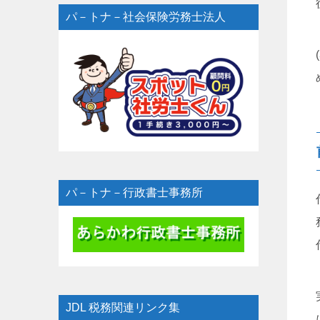
パ－トナ－社会保険労務士法人
パ－トナ－行政書士事務所
JDL 税務関連リンク集