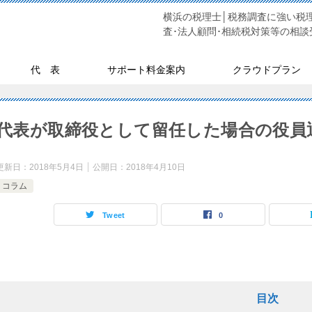
横浜の税理士│税務調査に強い税理
査･法人顧問･相続税対策等の相談
代 表
サポート料金案内
クラウドプラン
代表が取締役として留任した場合の役員
更新日：
2018年5月4日
公開日：
2018年4月10日
コラム
Tweet
0
目次