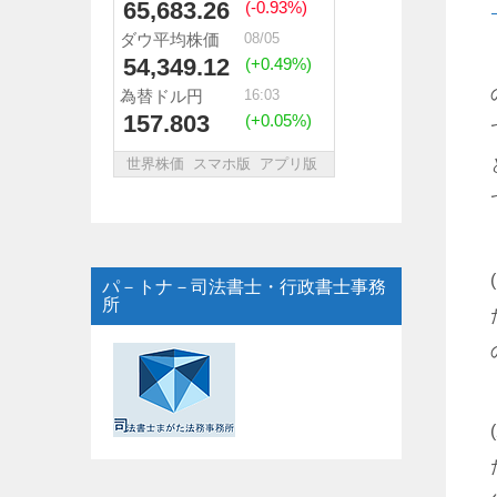
パ－トナ－司法書士・行政書士事務
所