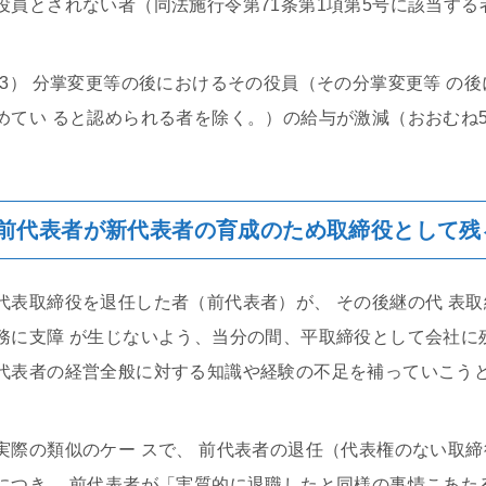
役員とされない者（同法施行令第71条第1項第5号に該当する
(3） 分掌変更等の後におけるその役員（その分掌変更等 の
めてい ると認められる者を除く。）の給与が激減（おおむね5
前代表者が新代表者の育成のため取締役として残
代表取締役を退任した者（前代表者）が、 その後継の代 表
務に支障 が生じないよう、当分の間、平取締役として会社に
代表者の経営全般に対する知識や経験の不足を補っていこうと
実際の類似のケー スで、 前代表者の退任（代表権のない取
につき、 前代表者が「実質的に退職したと同様の事情こあた