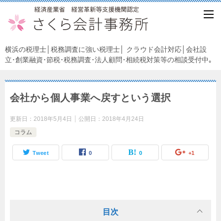
横浜の税理士│税務調査に強い税理士│ クラウド会計対応│会社設
立･創業融資･節税･税務調査･法人顧問･相続税対策等の相談受付中｡
会社から個人事業へ戻すという選択
更新日：
2018年5月4日
公開日：
2018年4月24日
コラム
Tweet
0
0
+1
目次