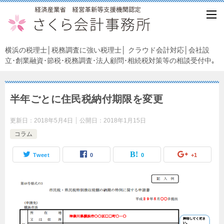
横浜の税理士│税務調査に強い税理士│ クラウド会計対応│会社設
立･創業融資･節税･税務調査･法人顧問･相続税対策等の相談受付中｡
半年ごとに住民税納付期限を変更
更新日：
2018年5月4日
公開日：
2018年1月15日
コラム
Tweet
0
0
+1