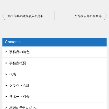
投
外れ馬券の経費参入の是非
所得税以外の税金等
稿
ナ
ビ
Contents
ゲ
事務所の特色
ー
シ
事務所概要
ョ
代表
ン
クラウド会計
サポート料金
相談の予約の方へ